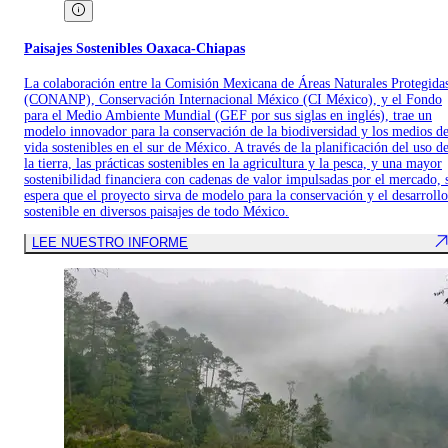
Paisajes Sostenibles Oaxaca-Chiapas
La colaboración entre la Comisión Mexicana de Áreas Naturales Protegida
(CONANP), Conservación Internacional México (CI México), y el Fondo
para el Medio Ambiente Mundial (GEF por sus siglas en inglés), trae un
modelo innovador para la conservación de la biodiversidad y los medios d
vida sostenibles en el sur de México. A través de la planificación del uso d
la tierra, las prácticas sostenibles en la agricultura y la pesca, y una mayor
sostenibilidad financiera con cadenas de valor impulsadas por el mercado, 
espera que el proyecto sirva de modelo para la conservación y el desarrollo
sostenible en diversos paisajes de todo México.
LEE NUESTRO INFORME