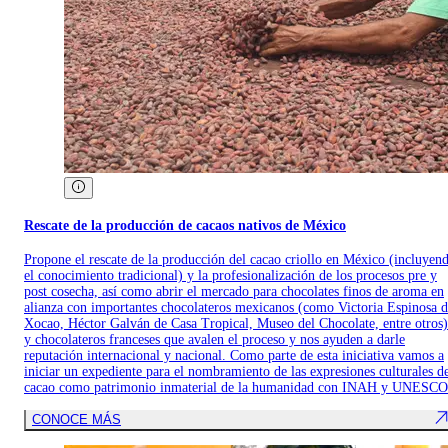
Rescate de la producción de cacaos nativos de México
Propone el rescate de la producción del cacao criollo en México (incluyen
el conocimiento tradicional) y la profesionalización de los procesos pre y
post cosecha, así como abrir el mercado para chocolates finos de aroma en
alianza con importantes chocolateros mexicanos (como Victoria Espinosa 
Xocao, Héctor Galván de Casa Tropical, Museo del Chocolate, entre otros)
y chocolateros franceses que avalen el proceso y nos ayuden a darle
reputación internacional y nacional. Como parte de esta iniciativa vamos a
iniciar un expediente para el nombramiento de las expresiones culturales d
cacao como patrimonio inmaterial de la humanidad con INAH y UNESCO
CONOCE MÁS