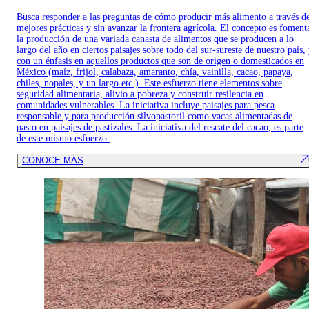
Busca responder a las preguntas de cómo producir más alimento a través d
mejores prácticas y sin avanzar la frontera agrícola. El concepto es foment
la producción de una variada canasta de alimentos que se producen a lo
largo del año en ciertos paisajes sobre todo del sur-sureste de nuestro país,
con un énfasis en aquellos productos que son de origen o domesticados en
México (maíz, frijol, calabaza, amaranto, chía, vainilla, cacao, papaya,
chiles, nopales, y un largo etc.). Este esfuerzo tiene elementos sobre
seguridad alimentaria, alivio a pobreza y construir resilencia en
comunidades vulnerables. La iniciativa incluye paisajes para pesca
responsable y para producción silvopastoril como vacas alimentadas de
pasto en paisajes de pastizales. La iniciativa del rescate del cacao, es parte
de este mismo esfuerzo.
CONOCE MÁS