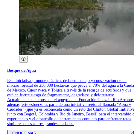
Bosque de Agua
Esta iniciativa propone prácticas de buen manejo y conservación de un
macizo forestal de 250,000 hectáreas que prove el 70% del agua a la Ciud
de México, Cuernavaca y Toluca a través de la recarga de acuíferos y que
está en fuerte riesgo de fragmentarse, degradarse y deforestarse.
Actualmente contamos con el apoyo de la Fundación Gonzalo Río Arronte
además, este esfuerzo es parte de una iniciativa regional llamada "Agua y
Ciudades" (que ya es reconocida como un reto del Clinton Global Initiativ
junto con Bogotá, Colombia y Rio de Janeiro, Brasil) para el intercambio 
experiencias y el desarrollo de herramientas comunes para enfrentar retos
similares de estas tres grandes ciudades.
CONOCE MÁS