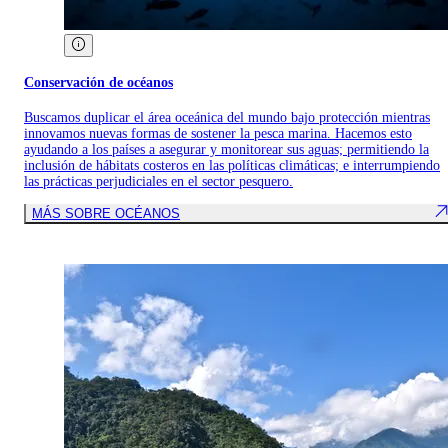
Conservación de océanos
Buscamos duplicar el área oceánica del mundo bajo protección mientras
innovamos nuevas formas de sostener la pesca marina. Hacemos esto
ayudando a los países a asegurar y monitorear sus aguas; permitiendo la
inclusión de hábitats costeros en las políticas climáticas; e interrumpiendo
las prácticas perjudiciales en el sector pesquero.
MÁS SOBRE OCÉANOS