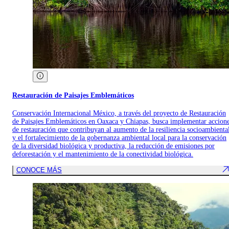
Restauración de Paisajes Emblemáticos
Conservación Internacional México, a través del proyecto de Restauración
de Paisajes Emblemáticos en Oaxaca y Chiapas, busca implementar accion
de restauración que contribuyan al aumento de la resiliencia socioambienta
y el fortalecimiento de la gobernanza ambiental local para la conservación
de la diversidad biológica y productiva, la reducción de emisiones por
deforestación y el mantenimiento de la conectividad biológica.
CONOCE MÁS