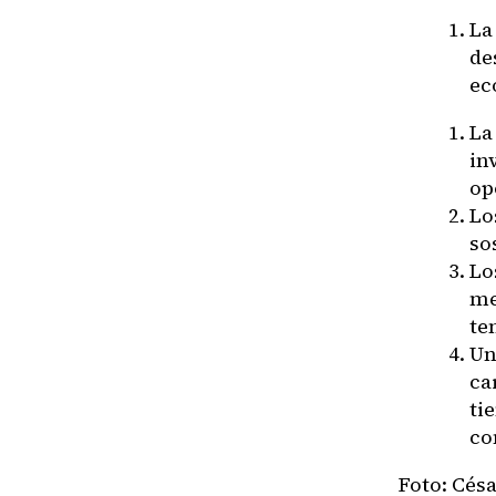
La
de
ec
La
in
op
Lo
so
Lo
me
te
Un
ca
ti
co
Foto: Cés