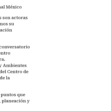
nal México
 son actoras
amos su
ración
 conversatorio
entro
ra.
 y Ambientes
del Centro de
de la
0 puntos que
, planeación y