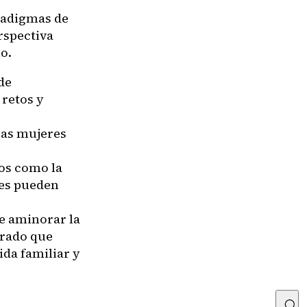
radigmas de
rspectiva
o.
de
 retos y
las mujeres
ios como la
res pueden
e aminorar la
erado que
ida familiar y