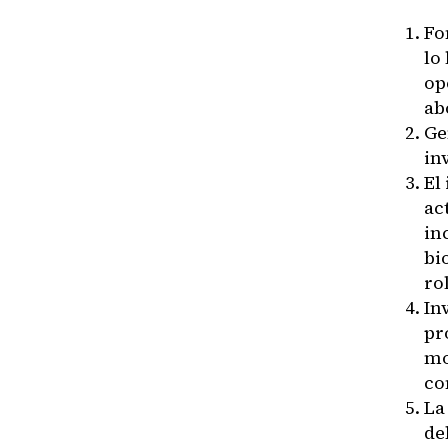
Fo
lo
op
ab
Ge
in
El
ac
in
bi
ro
In
pr
mo
co
La
de