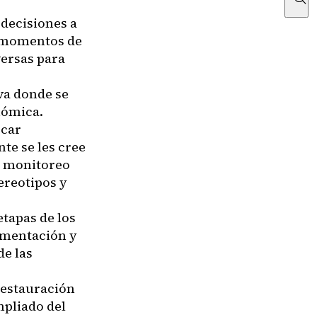
decisiones a
r momentos de
versas para
va donde se
nómica.
rcar
te se les cree
l monitoreo
ereotipos y
etapas de los
lementación y
e las
 restauración
mpliado del