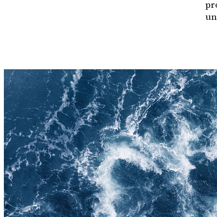
pr
un