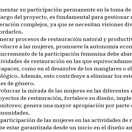
mentar su participación permanente en la toma de 
 largo del proyecto, es fundamental para gestiona
eración complejos, ya que se necesitan visiones di
ordarlos.
nerar procesos de restauración natural y producti
volucre a las mujeres, promueve la autonomía eco
 incremento de la participación femenina debe aba
tividades de restauración en las que equivocadamen
capaces, como en el desazolve de los manglares o e
ológico. Además, esto contribuye a eliminar los est
les de género.
volucrar la mirada de las mujeres en las diferentes 
oyectos de restauración, fortalece su diseño, imp
nitoreo; genera una mayor apropiación por parte d
munidades.
 participación de las mujeres en las actividades de
be estar garantizada desde un inicio en el diseño a